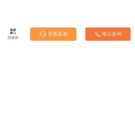
在线咨询
电话咨询
找律师
法律热线(工作日08:00-17:00)
400-888-7999
©
2003-2025 浙江泽大律师事务所 版权所有
浙ICP备15012506号-2