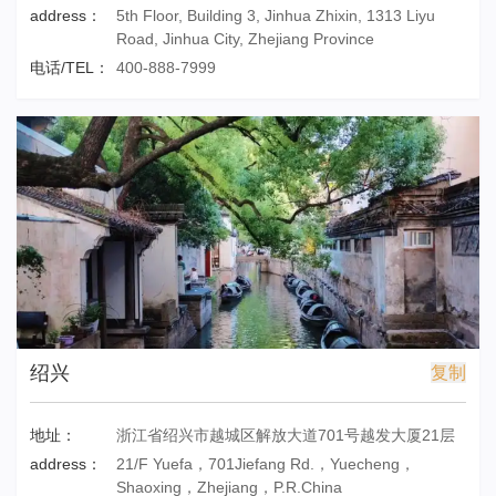
address：
5th Floor, Building 3, Jinhua Zhixin, 1313 Liyu
Road, Jinhua City, Zhejiang Province
电话/TEL：
400-888-7999
绍兴
复制
地址：
浙江省绍兴市越城区解放大道701号越发大厦21层
address：
21/F Yuefa，701Jiefang Rd.，Yuecheng，
Shaoxing，Zhejiang，P.R.China