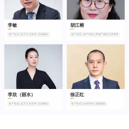
李敏
胡江榕
资产拍卖
反不正当竞争
法律顾问
资产拍卖
房产纠纷
房地产建筑法律事务
李欣（丽水）
徐正红
资产拍卖
反不正当竞争
法律顾问
资产拍卖
合同审查
加盟维权