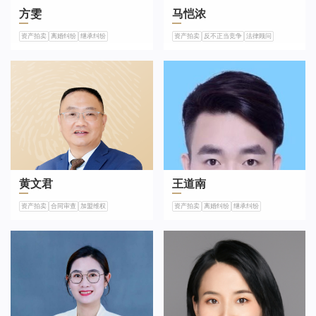
方雯
马恺浓
资产拍卖
离婚纠纷
继承纠纷
资产拍卖
反不正当竞争
法律顾问
黄文君
王道南
资产拍卖
合同审查
加盟维权
资产拍卖
离婚纠纷
继承纠纷