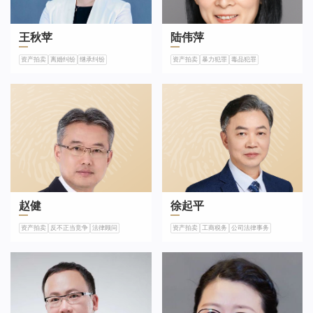
王秋苹
陆伟萍
资产拍卖
离婚纠纷
继承纠纷
资产拍卖
暴力犯罪
毒品犯罪
赵健
徐起平
资产拍卖
反不正当竞争
法律顾问
资产拍卖
工商税务
公司法律事务