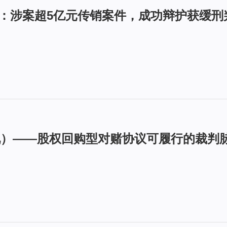
匡文：涉案超5亿元传销案件，成功辩护获缓刑
九）——股权回购型对赌协议可履行的裁判