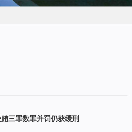
受贿三罪数罪并罚仍获缓刑