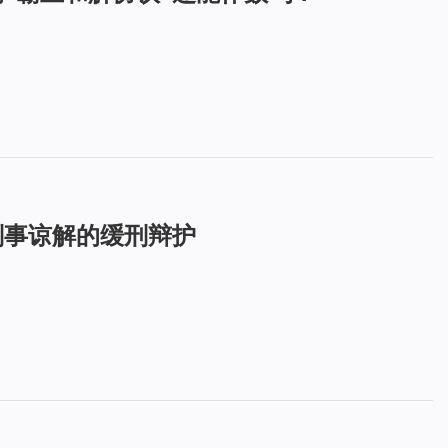
刑事谅解的缓刑辩护