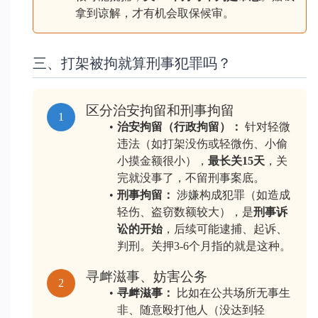
拿到谅解，才有机会取保候审。
三、打架被拘就算刑事犯罪吗？
区分治安拘留和刑事拘留
1
治安拘留（行政拘留）：
 针对轻微
违法（如打架没伤或轻微伤、小偷
小摸金额很小），
最长关15天
，关
完就没事了，不留刑事案底。
刑事拘留：
 涉嫌构成犯罪（如造成
轻伤、盗窃数额较大），是
刑事诉
讼的开始
，后续可能逮捕、起诉、
判刑。关押3-6个月指的就是这种。
寻衅滋事、妨害公务
2
寻衅滋事：
 比如在公共场所无事生
非、随意殴打他人（没达到轻