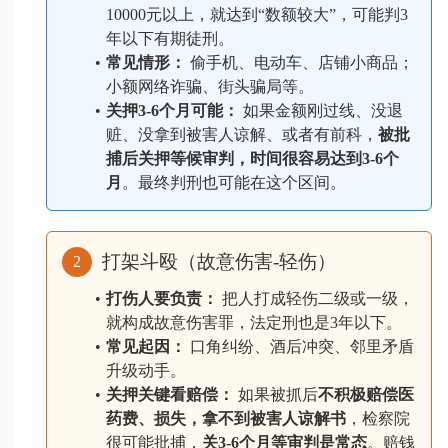
10000元以上，就达到“数额较大”，可能判3
年以下有期徒刑。
常见情形：
 偷手机、电动车、店铺小商品；
小额网络诈骗、街头骗局等。
关押3-6个月可能：
 如果金额刚过线、没退
赃、没拿到被害人谅解、或者有前科，
被批
捕后关押等候审判，时间很容易达到3-6个
月
。最终判刑也可能在这个区间。
打架斗殴（故意伤害-轻伤）
2
打伤人要负责：
 把人打成轻伤二级或一级，
就构成故意伤害罪，法定刑也是3年以下。
常见起因：
 口角纠纷、酒后冲突、邻里矛盾
升级动手。
关押关键看赔偿：
 如果被抓后
不积极赔偿医
药费、损失，拿不到被害人谅解书
，检察院
很可能批捕，
关3-6个月等审判是常态
。赔钱