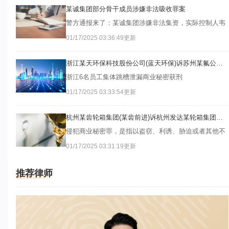
某诚集团部分骨干成员涉嫌非法吸收罪案
警方通报来了：某诚集团涉嫌非法集资，实际控制人韦
某已被采取刑事强制措施
01/17/2025 03:36:49
更新
浙江某天环保科技股份公司(蓝天环保)诉苏州某氟公司
等“环保产品技术”商业秘密案
浙江6名员工集体跳槽泄漏商业秘密获刑
01/17/2025 03:33:54
更新
杭州某齿轮箱集团(某齿前进)诉杭州发达某轮箱集团等
商业秘密案
侵犯商业秘密罪，是指以盗窃、利诱、胁迫或者其他不
正当手段获取权利人的商业秘密，或者非法披露、使用
01/17/2025 03:31:19
更新
或者允许他人使用其所掌握的或获取的商业秘密，给商
业秘密的权利人造成重大损失的行为
推荐律师