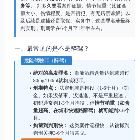
务等。
 判多久要看案件证据、情节轻重（比如金
额大小、伤情程度、是否初犯、有无赔偿谅解）以
及后续是逮捕还是取保。实务中，这些罪名若最终
判实刑，刑期常在6个月至1年半左右。
一、最常见的是不是醉驾？
危险驾驶罪（醉驾）
绝对的高发罪名：
 血液酒精含量达到或超过
80mg/100ml就构成犯罪。
刑期特点：
 法定刑就是拘役（1-6个月）+罚
金。如果没肇事、没逃逸、不是严重超速，
初犯通常判1-3个月拘役，但
情节稍重（如含
量超高、在城市快速路醉驾）就可能判3-6个
月
。
拘留到判刑快：
 这类案件流程快，从被抓到
判刑关押3-6个月很常见。