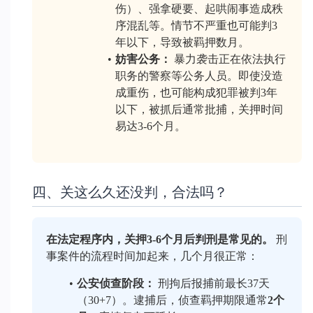
伤）、强拿硬要、起哄闹事造成秩
序混乱等。情节不严重也可能判3
年以下，导致被羁押数月。
妨害公务：
 暴力袭击正在依法执行
职务的警察等公务人员。即使没造
成重伤，也可能构成犯罪被判3年
以下，被抓后通常批捕，关押时间
易达3-6个月。
四、关这么久还没判，合法吗？
在法定程序内，关押3-6个月后判刑是常见的。
 刑
事案件的流程时间加起来，几个月很正常：
公安侦查阶段：
 刑拘后报捕前最长37天
（30+7）。逮捕后，侦查羁押期限通常
2个