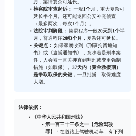
月
，案情复杂可延长。
检察院审查起诉：
 一般
1个月
，重大复杂可
延长半个月。还可能退回公安补充侦查
（最多两次，每次1个月）。
法院审判阶段：
 简易程序一般
20天到1个半
月
，普通程序
2到3个月
，复杂还可延长。
关键点：
 如果家属收到《刑事拘留通知
书》或《逮捕通知书》，意味着是刑事案
件，人会被一直关押直到判刑或变更强制
措施（如取保）。
37天内（黄金救援期）
是争取取保的关键
，一旦批捕，取保难度
大增。
法律依据：
《中华人民共和国刑法》
第一百三十三条之一【危险驾驶
罪】
：在道路上驾驶机动车，有下列