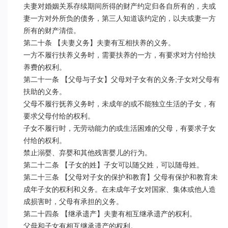
夫妻对婚姻关系存续期间所得的财产约定归各自所有的，夫或
妻一方对外所负的债务，第三人知道该约定的，以夫或妻一方
所有的财产清偿。

第二十条 【夫妻义务】夫妻有互相扶养的义务。

一方不履行扶养义务时，需要扶养的一方，有要求对方付给扶
养费的权利。

第二十一条 【父母与子女】父母对子女有的义务;子女对父母有
扶助的义务。

父母不履行抚养义务时，未成年的或不能独立生活的子女，有
要求父母付给的权利。

子女不履行时，无劳动能力的或生活困难的父母，有要求子女
付给的权利。

禁止溺婴、弃婴和其他残害婴儿的行为。

第二十二条 【子女的姓】子女可以随父姓，可以随母姓。

第二十三条 【父母对子女的保护和教育】父母有保护和教育未
成年子女的权利和义务。在未成年子女对国家、集体或他人造
成损害时，父母有承担的义务。

第二十四条 【继承遗产】夫妻有相互继承遗产的权利。

父母和子女有相互继承遗产的权利。
