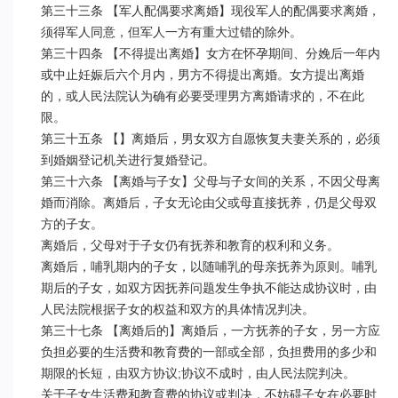
第三十三条 【军人配偶要求离婚】现役军人的配偶要求离婚，
须得军人同意，但军人一方有重大过错的除外。

第三十四条 【不得提出离婚】女方在怀孕期间、分娩后一年内
或中止妊娠后六个月内，男方不得提出离婚。女方提出离婚
的，或人民法院认为确有必要受理男方离婚请求的，不在此
限。

第三十五条 【】离婚后，男女双方自愿恢复夫妻关系的，必须
到婚姻登记机关进行复婚登记。

第三十六条 【离婚与子女】父母与子女间的关系，不因父母离
婚而消除。离婚后，子女无论由父或母直接抚养，仍是父母双
方的子女。

离婚后，父母对于子女仍有抚养和教育的权利和义务。

离婚后，哺乳期内的子女，以随哺乳的母亲抚养为原则。哺乳
期后的子女，如双方因抚养问题发生争执不能达成协议时，由
人民法院根据子女的权益和双方的具体情况判决。

第三十七条 【离婚后的】离婚后，一方抚养的子女，另一方应
负担必要的生活费和教育费的一部或全部，负担费用的多少和
期限的长短，由双方协议;协议不成时，由人民法院判决。

关于子女生活费和教育费的协议或判决，不妨碍子女在必要时