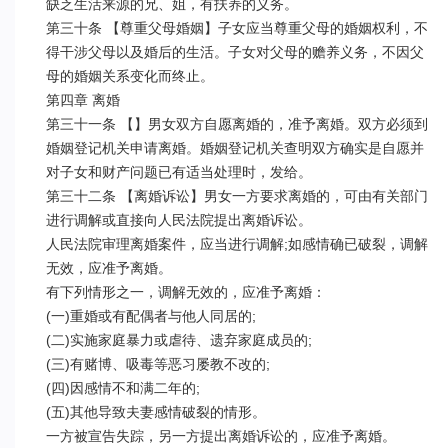
缺乏生活来源的兄、姐，有扶养的义务。

第三十条 【尊重父母婚姻】子女应当尊重父母的婚姻权利，不
得干涉父母以及婚后的生活。子女对父母的赡养义务，不因父
母的婚姻关系变化而终止。

第四章 离婚

第三十一条 【】男女双方自愿离婚的，准予离婚。双方必须到
婚姻登记机关申请离婚。婚姻登记机关查明双方确实是自愿并
对子女和财产问题已有适当处理时，发给。

第三十二条 【离婚诉讼】男女一方要求离婚的，可由有关部门
进行调解或直接向人民法院提出离婚诉讼。

人民法院审理离婚案件，应当进行调解;如感情确已破裂，调解
无效，应准予离婚。

有下列情形之一，调解无效的，应准予离婚：

(一)重婚或有配偶者与他人同居的;

(二)实施家庭暴力或虐待、遗弃家庭成员的;

(三)有赌博、吸毒等恶习屡教不改的;

(四)因感情不和满二年的;

(五)其他导致夫妻感情破裂的情形。

一方被宣告失踪，另一方提出离婚诉讼的，应准予离婚。
