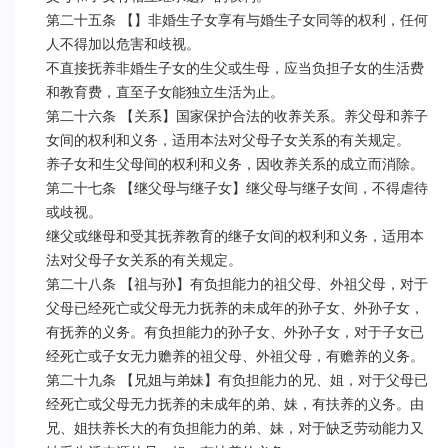
第二十五条 【】非婚生子女享有与婚生子女同等的权利，任何
人不得加以危害和歧视。

不直接抚养非婚生子女的生父或生母，应当负担子女的生活费
和教育费，直至子女能独立生活为止。

第二十六条 【关系】国家保护合法的收养关系。养父母和养子
女间的权利和义务，适用本法对父母子女关系的有关规定。

养子女和生父母间的权利和义务，因收养关系的成立而消除。

第二十七条 【继父母与继子女】继父母与继子女间，不得虐待
或歧视。

继父或继母和受其抚养教育的继子女间的权利和义务，适用本
法对父母子女关系的有关规定。

第二十八条 【祖与孙】有负担能力的祖父母、外祖父母，对于
父母已经死亡或父母无力抚养的未成年的孙子女、外孙子女，
有抚养的义务。有负担能力的孙子女、外孙子女，对于子女已
经死亡或子女无力赡养的祖父母、外祖父母，有赡养的义务。

第二十九条 【兄姐与弟妹】有负担能力的兄、姐，对于父母已
经死亡或父母无力抚养的未成年的弟、妹，有扶养的义务。由
兄、姐扶养长大的有负担能力的弟、妹，对于缺乏劳动能力又