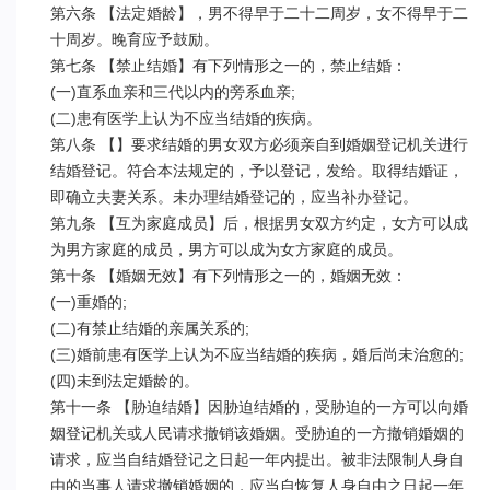
第六条 【法定婚龄】，男不得早于二十二周岁，女不得早于二
十周岁。晚育应予鼓励。

第七条 【禁止结婚】有下列情形之一的，禁止结婚：

(一)直系血亲和三代以内的旁系血亲;

(二)患有医学上认为不应当结婚的疾病。

第八条 【】要求结婚的男女双方必须亲自到婚姻登记机关进行
结婚登记。符合本法规定的，予以登记，发给。取得结婚证，
即确立夫妻关系。未办理结婚登记的，应当补办登记。

第九条 【互为家庭成员】后，根据男女双方约定，女方可以成
为男方家庭的成员，男方可以成为女方家庭的成员。

第十条 【婚姻无效】有下列情形之一的，婚姻无效：

(一)重婚的;

(二)有禁止结婚的亲属关系的;

(三)婚前患有医学上认为不应当结婚的疾病，婚后尚未治愈的;

(四)未到法定婚龄的。

第十一条 【胁迫结婚】因胁迫结婚的，受胁迫的一方可以向婚
姻登记机关或人民请求撤销该婚姻。受胁迫的一方撤销婚姻的
请求，应当自结婚登记之日起一年内提出。被非法限制人身自
由的当事人请求撤销婚姻的，应当自恢复人身自由之日起一年