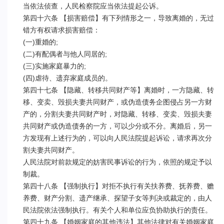
当依法侦查，人民检察院应当依法提起公诉。

第四十六条 【损害赔偿】有下列情形之一，导致离婚的，无过
错方有权请求损害赔偿：

(一)重婚的;

(二)有配偶者与他人同居的;

(三)实施家庭暴力的;

(四)虐待、遗弃家庭成员的。

第四十七条 【隐藏、转移共同财产等】离婚时，一方隐藏、转
移、变卖、毁损夫妻共同财产，或伪造债务企图侵占另一方财
产的，分割夫妻共同财产时，对隐藏、转移、变卖、毁损夫妻
共同财产或伪造债务的一方，可以少分或不分。离婚后，另一
方发现有上述行为的，可以向人民法院提起诉讼，请求再次分
割夫妻共同财产。

人民法院对前款规定的妨害民事诉讼的行为，依照的规定予以
制裁。

第四十八条 【强制执行】对拒不执行有关扶养费、抚养费、赡
养费、财产分割、遗产继承、探望子女等判决或裁定的，由人
民法院依法强制执行。有关个人和单位应负协助执行的责任。

第四十九条 【婚姻家庭的其他违法】其他法律对有关婚姻家庭