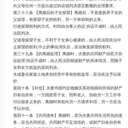
向父母任何一方提出超过协议或判决原定数额的合理要求。

第三十八条 【离婚后的子女探望】离婚后，不直接抚养子女的
父或母，有探望子女的权利，另一方有协助的义务。

行使探望权利的方式、时间由当事人协议;协议不成时，由人民
法院判决。

父或母探望子女，不利于子女身心健康的，由人民法院依法中
止探望的权利;中止的事由消失后，应当恢复探望的权利。

第三十九条 【的离婚处理】离婚时，夫妻的共同财产由双方协
议处理;协议不成时，由人民法院根据财产的具体情况，照顾子
女和女方权益的原则判决。

夫或妻在家庭土地承包经营中享有的权益等，应当依法予以保
护。

第四十条 【补偿】夫妻书面约定婚姻关系存续期间所得的财产
归各自所有，一方因抚育子女、照料老人、协助另一方工作等
付出较多义务的，离婚时有权向另一方请求补偿，另一方应当
予以补偿。

第四十一条 【共同债务】离婚时，原为夫妻共同生活所负的债
务，应当共同偿还。共同财产不足清偿的，或财产归各自所有